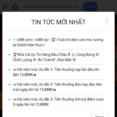
Tải xuống APP và trải nghiệm nhiều niềm vui hơn
tải xuống
THÔNG BÁO
X
×
TIN TỨC MỚI NHẤT
hương dẫn truy câp vào web khi bị chặn
✨ rs88.com✨rs88.vip✨🏆⭐️Tuổi trẻ dám ước mơ, tương
THƯỞNG 5% TIỀN NẠP MỖI CHỦ NHẬT HÀNG TUẦN
lai thành hiện thực⭐️
NGÀY SIÊU HỘI VIÊN 9-19-29 PHÁT THƯỞNG NGHÌN TỶ
🏆 Nhà Cái Uy Tín Hàng Đầu Châu Á 🥇, Công Bằng 💯,
Chất Lượng 💯, An Toàn💯 , Bảo Mật 💯
Phần thưởng bí ẩn
📣 Hội viên mới, Ưu đãi ① Tiền thưởng nạp lần đầu lên
NỔ HŨ-BẮN CÁ-NHẬN THƯỞNG GIẢI CỨU 25000 K
đến 15,888K🔥
📣 Hội viên mới, Ưu đãi ② Tiền thưởng đơn nạp đầu tiên
Hoa hồng khi tham gia đại lý tối đa là 60%
:
L
TIN TỨC
✨ rs88.com✨rs88.vip✨🏆⭐️Tuổi trẻ dám ước
mỗi ngày lên tới 15,888K🔥
ĐĂNG NHẬP
📣 Hội viên mới, Ưu đãi ③ Tiền thưởng tích luỹ điểm cược
ĐĂNG KÝ
3 ngày lên tới 15,888K
NẠP TIỀN NGAY
RÚT TIỀN NGAY
Đóng
📣 Hội viên mới, Ưu đãi ④ SỰ KIỆN NẠP 7 NGÀY THƯỞNG